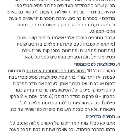
מכיוון שרוב התלמידים מעדיפים לתרגל פסיכומטרי כפי
שיהיה בבחינה - על נייר, השאלות מוצעות לרכישה גם באופן
מודפס - כספרים כרוכים. ערכת הספרים הרשמיים מוצעת
לרכישה בעלות הדפסה, הפקה ומשלוח בלבד, בחנות
אקס-קמפוס.
ערכת הספרים כוללת אלפי שאלות ברמות קושי שונות
(מותאמות למבחן), עם פתרונות מלאים בדרכים שונות
(פתרונות מתמטיים ופתרונות בטכניקות של חשיבה
פסיכומטרית), וכן הסברים מפורטים לפני כל נושא.
סימולציות לפסיכומטרי
הקורס כולל 10
סימולציות פסיכומטריות אמיתיות
להתנסות
עצמית. אין יותר צורך בהדפסת סימולציות פסיכומטרי בבתי
דפוס או בבית, ואז לערוך אותן, לערבב את סדר הפרקים,
להוסיף פרקי פיילוט וכו'. הסימולציות ערוכות בדיוק כמו
במבחן - 8 פרקים בסדר רנדומלי (6 פרקי אמת + 2 פרקי
פיילוט). כל הסימולציות כוללות פתרונות מלאים לכל
השאלות, ולא רק טבלת תשובות סופיות כפי שהיה עד כה.
תמיכת מדריכים
אתם לא לבד!
צוות המדריכים של הקורס מלווה אתכם כל
הזמן במהלך הלימוד, וכל שאלה שתהיה לכם תקבל מענה