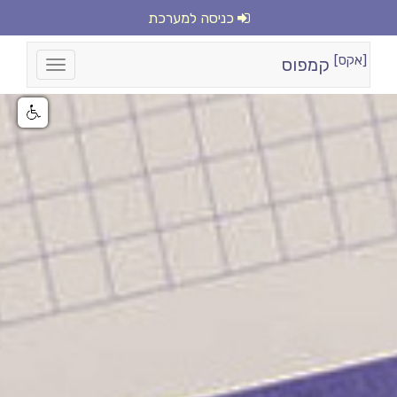
כניסה למערכת
[אקס]
קמפוס